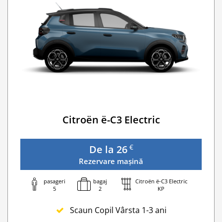
Citroën ë-C3 Electric
€
De la 26
Rezervare mașină
pasageri
bagaj
Citroën ë-C3 Electric
5
2
KP
Scaun Copil Vârsta 1-3 ani