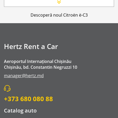
Scaun Nou-nascut
Sofer Suplimentar
Descoperă noul Citroën ë-C3
Buster Scaun Copil -Scaun Booster
Acoperire suplimentară (SCDW) reduceți răspund
Navigatie GPS
WI-FI 4G nelimitat
Hertz Rent a Car
Serviciu premium de urgență pe drum
Traversarea frontierei Romania
Aeroportul Internațional Chișinău
Go Chisinau Airport Shuttle Bus Service And Priv
Chișinău, bd. Constantin Negruzzi 10
Taxa spalatorie
manager@hertz.md
Transfer Privat (sau „RMO Transfer”)
+373 680 080 88
Catalog auto