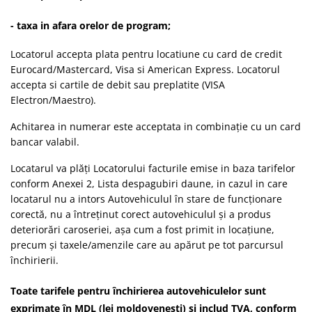
- taxa in afara orelor de program;
Locatorul accepta plata pentru locatiune cu card de credit
Eurocard/Mastercard, Visa si American Express. Locatorul
accepta si cartile de debit sau preplatite (VISA
Electron/Maestro).
Achitarea in numerar este acceptata in combinație cu un card
bancar valabil.
Locatarul va plăți Locatorului facturile emise in baza tarifelor
conform Anexei 2, Lista despagubiri daune, in cazul in care
locatarul nu a intors Autovehiculul în stare de funcționare
corectă, nu a întreținut corect autovehiculul și a produs
deteriorări caroseriei, așa cum a fost primit in locațiune,
precum și taxele/amenzile care au apărut pe tot parcursul
închirierii.
Toate tarifele pentru închirierea autovehiculelor sunt
exprimate în MDL (lei moldovenești) și includ TVA, conform