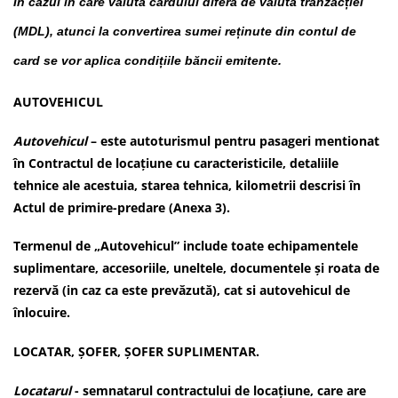
În cazul în care valuta cardului diferă de valuta tranzacției
(MDL), atunci la convertirea sumei reținute din contul de
card se vor aplica condițiile băncii emitente.
AUTOVEHICUL
Autovehicul
– este autoturismul pentru pasageri mentionat
în Contractul de locațiune cu caracteristicile, detaliile
tehnice ale acestuia, starea tehnica, kilometrii descrisi în
Actul de primire-predare (Anexa 3).
Termenul de „Autovehicul” include toate echipamentele
suplimentare, accesoriile, uneltele, documentele și roata de
rezervă (in caz ca este prevăzută), cat si autovehicul de
înlocuire.
LOCATAR, ȘOFER, ȘOFER SUPLIMENTAR.
Locatarul
- semnatarul contractului de locațiune, care are