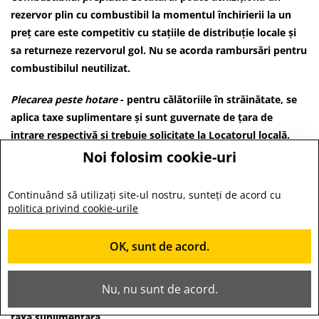
rezervor plin cu combustibil la momentul închirierii la un
preț care este competitiv cu stațiile de distribuție locale și
sa returneze rezervorul gol. Nu se acorda rambursări pentru
combustibilul neutilizat.
Plecarea peste hotare
- pentru călătoriile în străinătate, se
aplica taxe suplimentare și sunt guvernate de țara de
intrare respectivă și trebuie solicitate la Locatorul locală.
Noi folosim cookie-uri
Locatiune unidirectionala.
Toate locatiunile unidirectionale
sunt permise la cerere.
Continuând să utilizați site-ul nostru, sunteți de acord cu
politica privind cookie-urile
Locatiunea unidirectionala între locațiile Locatorului din
Moldova sau locatiunile internaționale unidirectionale sunt
OK, sunt de acord.
permise în anumite condiții si în funcție de tarif.
În cazul locatiunilor unidirecționale neanunțate și
Nu, nu sunt de acord.
neautorizate, Locatorul isi rezervă dreptul de a percepe o
taxă suplimentară.