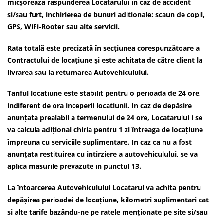
micșorează raspunderea Locatarului in caz de accident
si/sau furt, inchirierea de bunuri aditionale: scaun de copil,
GPS, WiFi-Rooter sau alte servicii.
Rata totală este precizată în secțiunea corespunzătoare a
Contractului de locațiune și este achitata de către client la
livrarea sau la returnarea Autovehiculului.
Tariful locatiune este stabilit pentru o perioada de 24 ore,
indiferent de ora inceperii locatiunii. In caz de depășire
anunțata prealabil a termenului de 24 ore, Locatarului i se
va calcula adițional chiria pentru 1 zi întreaga de locațiune
împreuna cu serviciile suplimentare. In caz ca nu a fost
anunțata restituirea cu intirziere a autovehiculului, se va
aplica măsurile prevăzute in punctul 13.
La întoarcerea Autovehiculului Locatarul va achita pentru
depășirea perioadei de locațiune, kilometri suplimentari cat
si alte tarife bazându-ne pe ratele menționate pe site si/sau