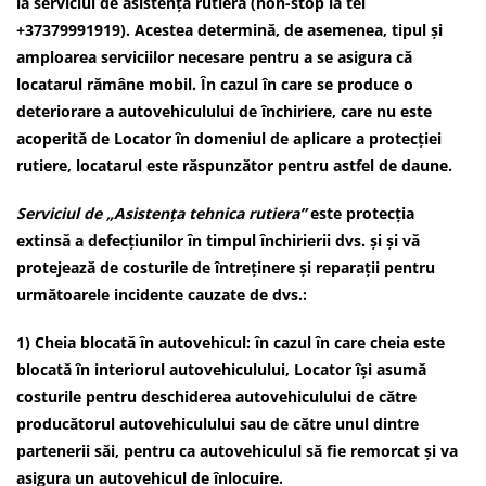
la serviciul de asistența rutieră (non-stop la tel
+37379991919). Acestea determină, de asemenea, tipul și
amploarea serviciilor necesare pentru a se asigura că
locatarul rămâne mobil. În cazul în care se produce o
deteriorare a autovehiculului de închiriere, care nu este
acoperită de Locator în domeniul de aplicare a protecției
rutiere, locatarul este răspunzător pentru astfel de daune.
Serviciul de „Asistența tehnica rutiera”
este protecția
extinsă a defecțiunilor în timpul închirierii dvs. și și vă
protejează de costurile de întreținere și reparații pentru
următoarele incidente cauzate de dvs.:
1) Cheia blocată în autovehicul: în cazul în care cheia este
blocată în interiorul autovehiculului, Locator își asumă
costurile pentru deschiderea autovehiculului de către
producătorul autovehiculului sau de către unul dintre
partenerii săi, pentru ca autovehiculul să fie remorcat și va
asigura un autovehicul de înlocuire.