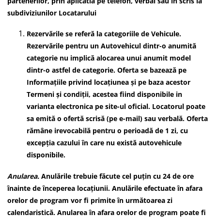
partenerilor, prin aplicatia pe telefon, verbal sau în scris la
subdiviziunilor Locatarului
Rezervările se referă la categoriile de Vehicule.
Rezervările pentru un Autovehicul dintr-o anumită
categorie nu implică alocarea unui anumit model
dintr-o astfel de categorie. Oferta se bazează pe
Informațiile privind locațiunea și pe baza acestor
Termeni și condiții, acestea fiind disponibile in
varianta electronica pe site-ul oficial. Locatorul poate
sa emită o ofertă scrisă (pe e-mail) sau verbală. Oferta
rămâne irevocabilă pentru o perioadă de 1 zi, cu
excepția cazului în care nu există autovehicule
disponibile.
Anularea.
Anulările trebuie făcute cel puțin cu 24 de ore
înainte de începerea locațiunii. Anulările efectuate în afara
orelor de program vor fi primite în următoarea zi
calendaristică. Anularea în afara orelor de program poate fi