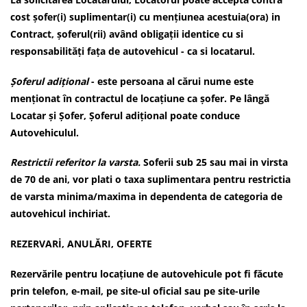
cost șofer(i) suplimentar(i) cu mențiunea acestuia(ora) in
Contract, șoferul(rii) având obligații identice cu si
responsabilități fața de autovehicul - ca si locatarul.
Șoferul adițional
- este persoana al cărui nume este
menționat în contractul de locațiune ca șofer. Pe lângă
Locatar și Șofer, Șoferul adițional poate conduce
Autovehiculul.
Restrictii referitor la varsta.
Soferii sub 25 sau mai in virsta
de 70 de ani, vor plati o taxa suplimentara pentru restrictia
de varsta minima/maxima in dependenta de categoria de
autovehicul inchiriat.
REZERVARİ, ANULĂRI, OFERTE
Rezervările pentru locațiune de autovehicule pot fi făcute
prin telefon, e-mail,
pe
site-ul oficial sau pe site-urile