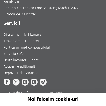
Family car
Rent an electric car Ford Mustang Mach-E 2022
Citroën ë-C3 Electric
Servicii
Oferte Inchirieri Lunare
Traversarea Frontierei
Politica privind combustibilul
Serviciu șofer
Hertz Închirieri lunare
Acoperire adițională
Depozitul de Garanție
Politica de confidențialitate - rezumat
Noi folosim cookie-uri
Termeni și condiții
Plata