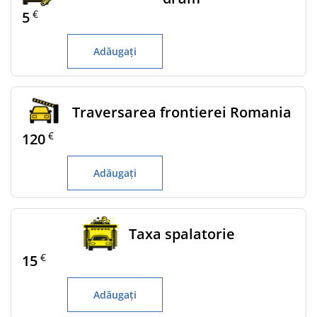
€
5
Adăugați
Traversarea frontierei Romania
€
120
Adăugați
Taxa spalatorie
€
15
Adăugați