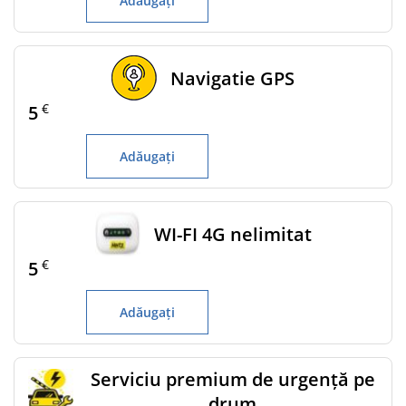
Adăugați
Navigatie GPS
€
5
Adăugați
WI-FI 4G nelimitat
€
5
Adăugați
Serviciu premium de urgență pe
drum