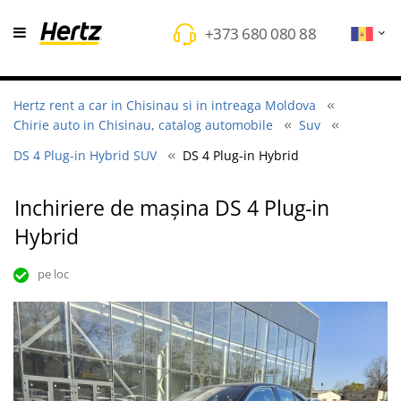
+373 680 080 88
Hertz rent a car in Chisinau si in intreaga Moldova
Chirie auto in Chisinau, catalog automobile
Suv
DS 4 Plug-in Hybrid SUV
DS 4 Plug-in Hybrid
Inchiriere de mașina DS 4 Plug-in
Hybrid
pe loc