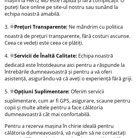
mașini la Hertz MD este rapidă și fără complicații. O
puteți face online pe site-ul nostru sau sunând la
echipa noastră amabilă.
⭐
3.
Prețuri Transparente:
Ne mândrim cu politica
noastră de prețuri transparente, fără costuri ascunse.
Ceea ce vedeți este ceea ce plătiți.
⭐
4.
Servicii de Înaltă Calitate:
Echipa noastră
dedicată este întotdeauna aici pentru a răspunde la
întrebările dumneavoastră și pentru a vă oferi
asistență, asigurându-vă că aveți o experiență fără griji.
⭐
5.
Opțiuni Suplimentare:
Oferim servicii
suplimentare, cum ar fi GPS, asigurare, scaune pentru
copii și multe altele pentru a face călătoria
dumneavoastră cât mai confortabilă.
Pentru a rezerva mașina în chirie ideală pentru
călătoria dumneavoastră, vă rugăm să ne contactați