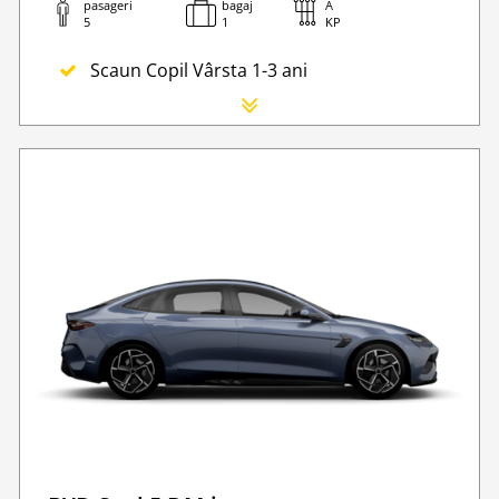
pasageri
bagaj
A
5
1
KP
Scaun Copil Vârsta 1-3 ani
Scaun Nou-nascut
Sofer Suplimentar
Buster Scaun Copil -Scaun Booster
Navigatie GPS
WI-FI 4G nelimitat
Serviciu premium de urgență pe drum
Taxa spalatorie
ivate Transfers
Go Chisinau Airport Shuttle Bus Service And Priv
Transfer Privat (sau „RMO Transfer”)