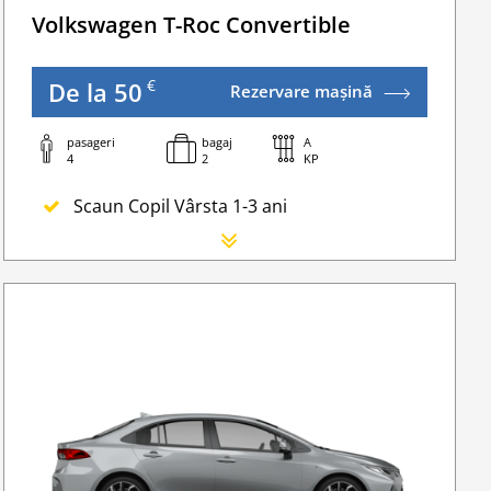
Volkswagen T-Roc Convertible
€
De la 50
Rezervare mașină
pasageri
bagaj
A
4
2
KP
Scaun Copil Vârsta 1-3 ani
Scaun Nou-nascut
Sofer Suplimentar
Buster Scaun Copil -Scaun Booster
erea la o taxă minimă.
Navigatie GPS
WI-FI 4G nelimitat
Serviciu premium de urgență pe drum
Traversarea frontierei Romania
Taxa spalatorie