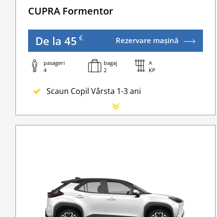
CUPRA Formentor
€
De la 45
Rezervare mașină
pasageri
bagaj
A
4
2
KP
Scaun Copil Vârsta 1-3 ani
Scaun Nou-nascut
Sofer Suplimentar
Buster Scaun Copil -Scaun Booster
Navigatie GPS
Lanturi de iarna
WI-FI 4G nelimitat
Serviciu premium de urgență pe drum
Traversarea frontierei Romania