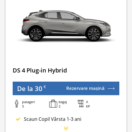
WI-FI 4G nelimitat
Serviciu premium de urgență pe drum
Traversarea frontierei Romania
Taxa spalatorie
Go Chisinau Airport Shuttle Bus Service And Priv
ivate Transfers
Traversarea frontierei Ucrainei
Transfer Privat (sau „RMO Transfer”)
DS 4 Plug-in Hybrid
€
De la 30
Rezervare mașină
pasageri
bagaj
A
5
2
KP
Scaun Copil Vârsta 1-3 ani
Scaun Nou-nascut