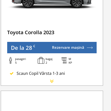
Go Chisinau Airport Shuttle Bus Service And Privat
Transfer Privat (sau „RMO Transfer”)
ate Transfers
Toyota Corolla 2023
€
De la 28
Rezervare mașină
pasageri
bagaj
M
5
2
KP
Scaun Copil Vârsta 1-3 ani
Scaun Nou-nascut
Sofer Suplimentar
Buster Scaun Copil -Scaun Booster
Acoperire suplimentară (SCDW) reduceți răspunder
Navigatie GPS