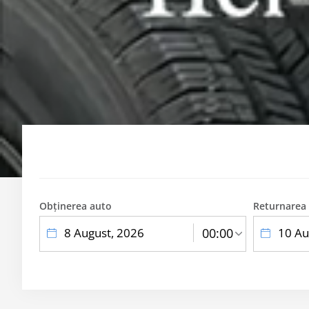
Obținerea auto
Returnarea
label
label
label
00:00
text
text
text