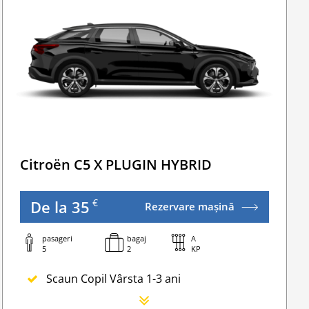
WI-FI 4G nelimitat
Serviciu premium de urgență pe drum
Traversarea frontierei Romania
Taxa spalatorie
ate Transfers
Go Chisinau Airport Shuttle Bus Service And Privat
Transfer Privat (sau „RMO Transfer”)
Citroën C5 X PLUGIN HYBRID
€
De la 35
Rezervare mașină
pasageri
bagaj
A
5
2
KP
Scaun Copil Vârsta 1-3 ani
Scaun Nou-nascut