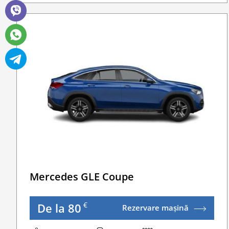
Sofer Suplimentar
Buster Scaun Copil -Scaun Booster
Acoperire suplimentară (SCDW) reduceți răspu
Navigatie GPS
Lanturi de iarna
WI-FI 4G nelimitat
Serviciu premium de urgență pe drum
Traversarea frontierei Romania
Taxa spalatorie
Go Chisinau Airport Shuttle Bus Service And Pr
Traversarea frontierei Ucrainei
Mercedes GLE Coupe
Transfer Privat (sau „RMO Transfer”)
€
De la 80
Rezervare mașină