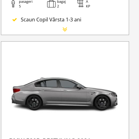
pasageri
bagaj
A
5
2
KP
Scaun Copil Vârsta 1-3 ani
Scaun Nou-nascut
Sofer Suplimentar
Buster Scaun Copil -Scaun Booster
Acoperire suplimentară (SCDW) reduceți răspunder
Navigatie GPS
Lanturi de iarna
WI-FI 4G nelimitat
ate Transfers
Serviciu premium de urgență pe drum
Traversarea frontierei Romania
Taxa spalatorie
Go Chisinau Airport Shuttle Bus Service And Privat
Traversarea frontierei Ucrainei