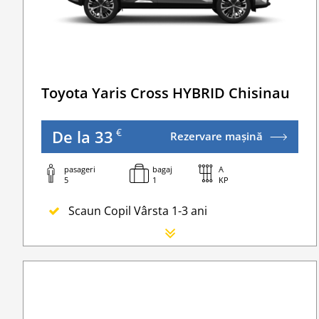
Taxa spalatorie
Go Chisinau Airport Shuttle Bus Service And Pr
Toyota Yaris Cross HYBRID Chisinau
€
De la 33
Rezervare mașină
pasageri
bagaj
A
5
1
KP
Scaun Copil Vârsta 1-3 ani
Scaun Nou-nascut
Sofer Suplimentar
Buster Scaun Copil -Scaun Booster
Acoperire suplimentară (SCDW) reduceți răspu
Navigatie GPS