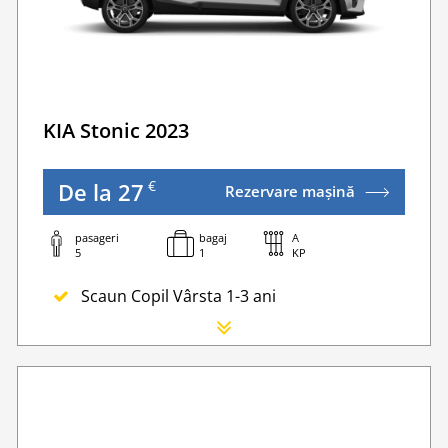
Traversarea frontierei Romania
ivate Transfers
Taxa spalatorie
Go Chisinau Airport Shuttle Bus Service And Priv
Traversarea frontierei Ucrainei
KIA Stonic 2023
Transfer Privat (sau „RMO Transfer”)
€
De la 27
Rezervare mașină
pasageri
bagaj
A
5
1
KP
Scaun Copil Vârsta 1-3 ani
Scaun Nou-nascut
Sofer Suplimentar
Buster Scaun Copil -Scaun Booster
nderea la o taxă minimă.
Navigatie GPS
Lanturi de iarna