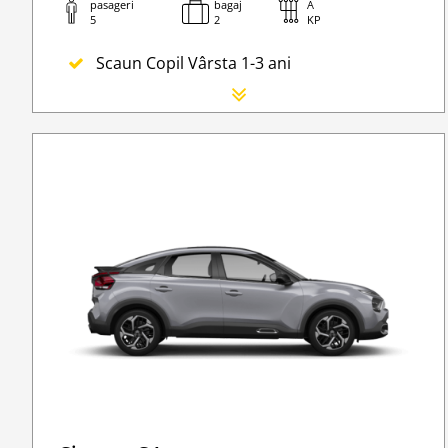
pasageri
bagaj
A
5
2
KP
Scaun Copil Vârsta 1-3 ani
Scaun Nou-nascut
Sofer Suplimentar
Buster Scaun Copil -Scaun Booster
Navigatie GPS
Lanturi de iarna
WI-FI 4G nelimitat
Serviciu premium de urgență pe drum
Go Chisinau Airport Shuttle Bus Service And Pr
Taxa spalatorie
Transfer Privat (sau „RMO Transfer”)