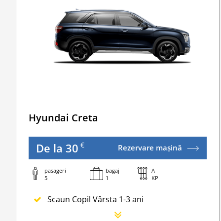
Lanturi de iarna
WI-FI 4G nelimitat
Serviciu premium de urgență pe drum
Traversarea frontierei Romania
Taxa spalatorie
Go Chisinau Airport Shuttle Bus Service And Pr
Traversarea frontierei Ucrainei
Hyundai Creta
Transfer Privat (sau „RMO Transfer”)
€
De la 30
Rezervare mașină
pasageri
bagaj
A
5
1
KP
Scaun Copil Vârsta 1-3 ani
Scaun Nou-nascut