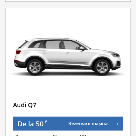
Sofer Suplimentar
Buster Scaun Copil -Scaun Booster
nderea la o taxă minimă.
Acoperire suplimentară (SCDW) reduceți răspund
Navigatie GPS
WI-FI 4G nelimitat
Serviciu premium de urgență pe drum
Traversarea frontierei Romania
Taxa spalatorie
Go Chisinau Airport Shuttle Bus Service And Priv
ivate Transfers
Transfer Privat (sau „RMO Transfer”)
Audi Q7
€
De la 50
Rezervare mașină