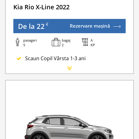
Kia Rio X-Line 2022
€
De la 22
Rezervare mașină
pasageri
bagaj
A
5
2
KP
Scaun Copil Vârsta 1-3 ani
Scaun Nou-nascut
Sofer Suplimentar
Buster Scaun Copil -Scaun Booster
Acoperire suplimentară (SCDW) reduceți răspund
Navigatie GPS
Lanturi de iarna
WI-FI 4G nelimitat
Serviciu premium de urgență pe drum