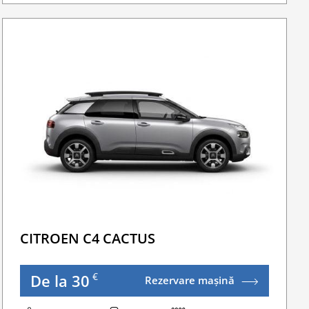
Sofer Suplimentar
Buster Scaun Copil -Scaun Booster
erea la o taxă minimă.
Navigatie GPS
WI-FI 4G nelimitat
Serviciu premium de urgență pe drum
Traversarea frontierei Romania
Taxa spalatorie
Go Chisinau Airport Shuttle Bus Service And Privat
ate Transfers
Transfer Privat (sau „RMO Transfer”)
CITROEN C4 CACTUS
€
De la 30
Rezervare mașină