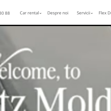
Car rental
Despre noi
Servicii
Flex D
80 88