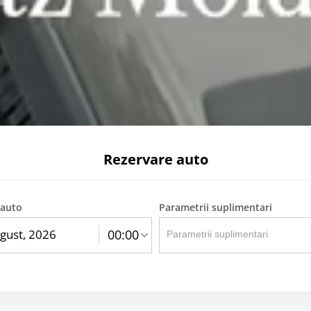
Rezervare auto
 auto
Parametrii suplimentari
label
00:00
text