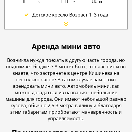
5
2
КП
Детское кресло Возраст 1–3 года
Сиденье для новорожденного
Дополнительный водитель
Детское кресло Buster — сиденье-бустер
Аренда мини авто
Дополнительное покрытие (SCDW) сократите 
GPS навигатор
Возникла нужда поехать в другую часть города, но
поджимает бюджет? А может быть, это час пик и вы
Зимние цепи
знаете, что застрянете в центре Кишинева на
Мобильный Wi-Fi
несколько часов? В таком случае вам стоит
Аварийная служба премиум-класса на дороге
арендовать мини авто. Автомобиль мини, как
можно догадаться из названия - небольшие
Пересечение границы Румыния
машины для города. Они имеют небольшой размер
Плата за мойку автомобиля
кузова, обычно 2,5-3 метра в длину и благодаря
этим габаритам приобретают маневренность и
Go Chisinau Airport Shuttle Bus Service And Priv
управляемость.
Пересечение границы Ukraine