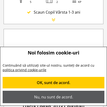
5
2
KP
Scaun Copil Vârsta 1-3 ani
Scaun Nou-nascut
Sofer Suplimentar
Buster Scaun Copil -Scaun Booster
Acoperire suplimentară (SCDW) reduceți răspund
Navigatie GPS
Noi folosim cookie-uri
Lanturi de iarna
WI-FI 4G nelimitat
Continuând să utilizați site-ul nostru, sunteți de acord cu
Serviciu premium de urgență pe drum
politica privind cookie-urile
Traversarea frontierei Romania
OK, sunt de acord.
Taxa spalatorie
Go Chisinau Airport Shuttle Bus Service And Priv
Nu, nu sunt de acord.
Traversarea frontierei Ucrainei
Transfer Privat (sau „RMO Transfer”)
Dacia Logan 2023 Chisinau