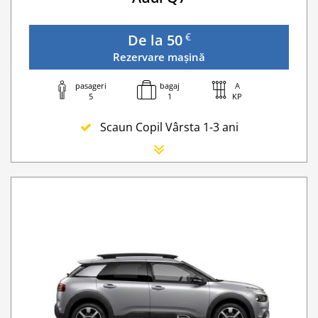
€
De la 50
Rezervare mașină
pasageri
bagaj
A
5
1
KP
Scaun Copil Vârsta 1-3 ani
Scaun Nou-nascut
Sofer Suplimentar
Buster Scaun Copil -Scaun Booster
Navigatie GPS
WI-FI 4G nelimitat
Serviciu premium de urgență pe drum
Taxa spalatorie
Go Chisinau Airport Shuttle Bus Service And Priv