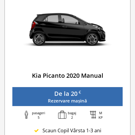
Lanturi de iarna
WI-FI 4G nelimitat
Serviciu premium de urgență pe drum
Traversarea frontierei Romania
Go Chisinau Airport Shuttle Bus Service And Priv
Taxa spalatorie
Traversarea frontierei Ucrainei
Transfer Privat (sau „RMO Transfer”)
Kia Picanto 2020 Manual
€
De la 20
Rezervare mașină
pasageri
bagaj
M
5
2
KP
Scaun Copil Vârsta 1-3 ani