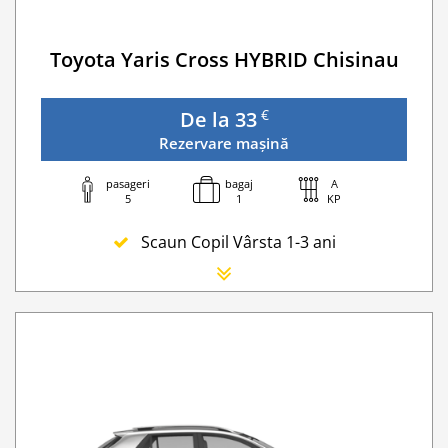
Toyota Yaris Cross HYBRID Chisinau
€
De la 33
Rezervare mașină
pasageri
bagaj
A
5
1
KP
Scaun Copil Vârsta 1-3 ani
Scaun Nou-nascut
Sofer Suplimentar
Buster Scaun Copil -Scaun Booster
Acoperire suplimentară (SCDW) reduceți răspund
Navigatie GPS
Lanturi de iarna