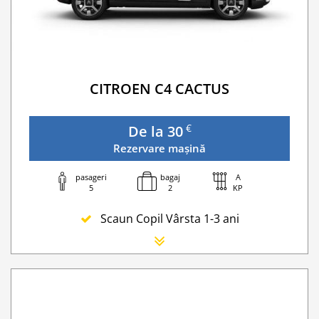
Transfer Privat (sau „RMO Transfer”)
CITROEN C4 CACTUS
€
De la 30
Rezervare mașină
pasageri
bagaj
A
5
2
KP
Scaun Copil Vârsta 1-3 ani
Scaun Nou-nascut
Sofer Suplimentar
Buster Scaun Copil -Scaun Booster
Acoperire suplimentară (SCDW) reduceți răspund