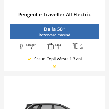
Transfer Privat (sau „RMO Transfer”)
Peugeot e-Traveller All-Electric
€
De la 50
Rezervare mașină
pasageri
bagaj
A
8
2
KP
Scaun Copil Vârsta 1-3 ani
Scaun Nou-nascut
Sofer Suplimentar
Buster Scaun Copil -Scaun Booster
Acoperire suplimentară (SCDW) reduceți răspund
Navigatie GPS
Lanturi de iarna