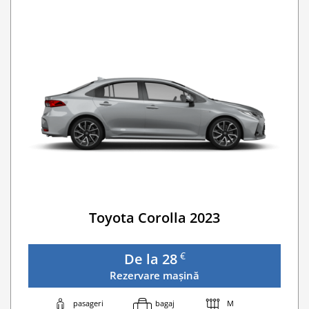
Buster Scaun Copil -Scaun Booster
Navigatie GPS
Lanturi de iarna
WI-FI 4G nelimitat
Serviciu premium de urgență pe drum
Traversarea frontierei Romania
Taxa spalatorie
Go Chisinau Airport Shuttle Bus Service And Priv
Traversarea frontierei Ucrainei
Transfer Privat (sau „RMO Transfer”)
Toyota Corolla 2023
€
De la 28
Rezervare mașină
pasageri
bagaj
M