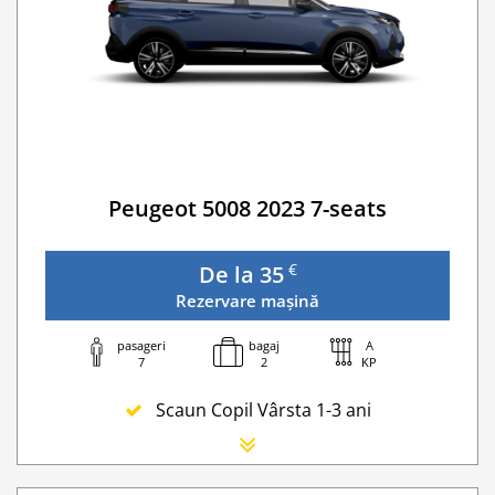
WI-FI 4G nelimitat
Serviciu premium de urgență pe drum
Traversarea frontierei Romania
Go Chisinau Airport Shuttle Bus Service And Priv
Taxa spalatorie
Transfer Privat (sau „RMO Transfer”)
Peugeot 5008 2023 7-seats
€
De la 35
Rezervare mașină
pasageri
bagaj
A
7
2
KP
Scaun Copil Vârsta 1-3 ani
Scaun Nou-nascut
Sofer Suplimentar