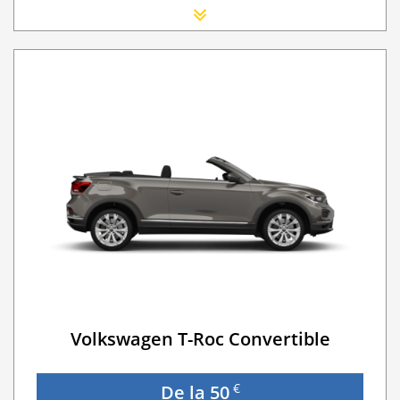
Scaun Nou-nascut
Sofer Suplimentar
Buster Scaun Copil -Scaun Booster
Acoperire suplimentară (SCDW) reduceți răspund
Navigatie GPS
Lanturi de iarna
WI-FI 4G nelimitat
Serviciu premium de urgență pe drum
Traversarea frontierei Romania
Go Chisinau Airport Shuttle Bus Service And Priv
Taxa spalatorie
Traversarea frontierei Ucrainei
Transfer Privat (sau „RMO Transfer”)
Volkswagen T-Roc Convertible
€
De la 50