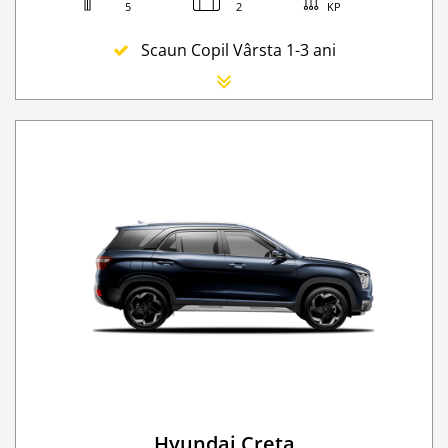
5
2
KP
Scaun Copil Vârsta 1-3 ani
Scaun Nou-nascut
Sofer Suplimentar
Buster Scaun Copil -Scaun Booster
Acoperire suplimentară (SCDW) reduceți răspund
Navigatie GPS
WI-FI 4G nelimitat
Serviciu premium de urgență pe drum
Traversarea frontierei Romania
Taxa spalatorie
Go Chisinau Airport Shuttle Bus Service And Priv
Transfer Privat (sau „RMO Transfer”)
Hyundai Creta