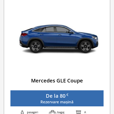
Buster Scaun Copil -Scaun Booster
Navigatie GPS
WI-FI 4G nelimitat
Serviciu premium de urgență pe drum
Traversarea frontierei Romania
Go Chisinau Airport Shuttle Bus Service And Priv
Taxa spalatorie
Transfer Privat (sau „RMO Transfer”)
Mercedes GLE Coupe
€
De la 80
Rezervare mașină
pasageri
bagaj
A