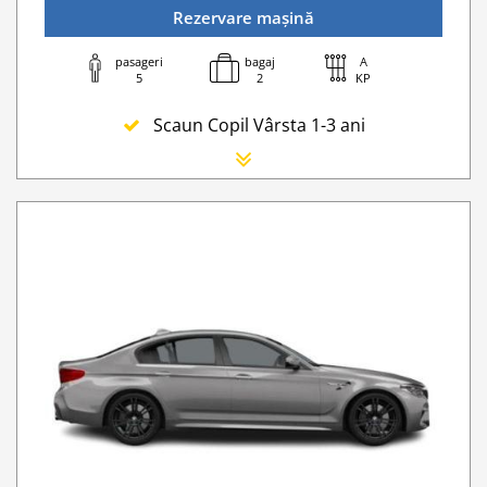
Rezervare mașină
pasageri
bagaj
A
5
2
KP
Scaun Copil Vârsta 1-3 ani
Scaun Nou-nascut
Sofer Suplimentar
Buster Scaun Copil -Scaun Booster
Navigatie GPS
Lanturi de iarna
WI-FI 4G nelimitat
Serviciu premium de urgență pe drum
Go Chisinau Airport Shuttle Bus Service And Priv
Taxa spalatorie
Transfer Privat (sau „RMO Transfer”)