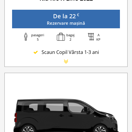
€
De la 22
Rezervare mașină
pasageri
bagaj
A
5
2
KP
Scaun Copil Vârsta 1-3 ani
Scaun Nou-nascut
Sofer Suplimentar
Buster Scaun Copil -Scaun Booster
Acoperire suplimentară (SCDW) reduceți răspund
Navigatie GPS
Lanturi de iarna
WI-FI 4G nelimitat
Serviciu premium de urgență pe drum
Traversarea frontierei Romania