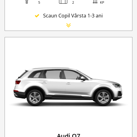
5
2
KP
Scaun Copil Vârsta 1-3 ani
Scaun Nou-nascut
Sofer Suplimentar
Buster Scaun Copil -Scaun Booster
Navigatie GPS
Lanturi de iarna
WI-FI 4G nelimitat
Serviciu premium de urgență pe drum
Go Chisinau Airport Shuttle Bus Service And Priv
Taxa spalatorie
Transfer Privat (sau „RMO Transfer”)
Audi Q7