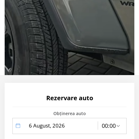
Rezervare auto
Obținerea auto
label
label
00:00
text
text