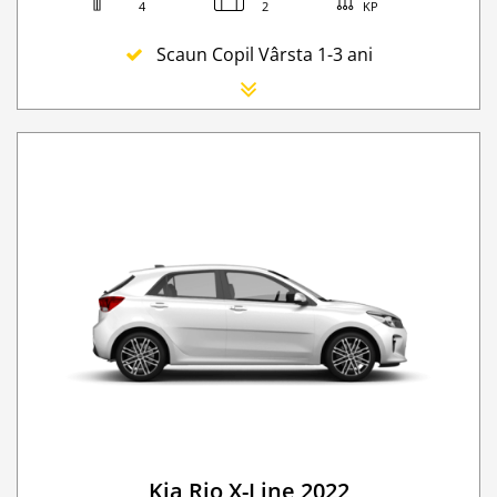
4
2
KP
Scaun Copil Vârsta 1-3 ani
Scaun Nou-nascut
Sofer Suplimentar
Buster Scaun Copil -Scaun Booster
Navigatie GPS
Lanturi de iarna
WI-FI 4G nelimitat
Serviciu premium de urgență pe drum
Traversarea frontierei Romania
Taxa spalatorie
Go Chisinau Airport Shuttle Bus Service And Priv
Kia Rio X-Line 2022