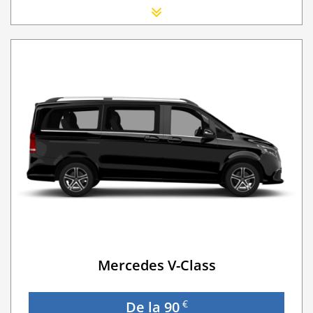
Scaun Nou-nascut
Sofer Suplimentar
Buster Scaun Copil -Scaun Booster
Navigatie GPS
WI-FI 4G nelimitat
Serviciu premium de urgență pe drum
Traversarea frontierei Romania
Taxa spalatorie
Go Chisinau Airport Shuttle Bus Service And Priv
Transfer Privat (sau „RMO Transfer”)
Mercedes V-Class
€
De la 90