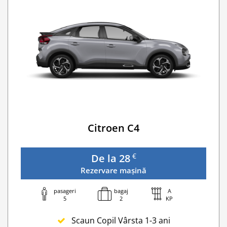
Navigatie GPS
Lanturi de iarna
WI-FI 4G nelimitat
Serviciu premium de urgență pe drum
Traversarea frontierei Romania
Taxa spalatorie
Go Chisinau Airport Shuttle Bus Service And Priv
Traversarea frontierei Ucrainei
Transfer Privat (sau „RMO Transfer”)
Citroen C4
€
De la 28
Rezervare mașină
pasageri
bagaj
A
5
2
KP
Scaun Copil Vârsta 1-3 ani