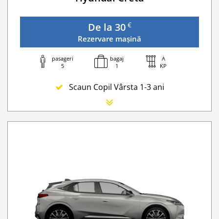
€
De la 30
Rezervare mașină
pasageri
bagaj
A
5
1
KP
Scaun Copil Vârsta 1-3 ani
Scaun Nou-nascut
Sofer Suplimentar
Buster Scaun Copil -Scaun Booster
Acoperire suplimentară (SCDW) reduceți răspund
Navigatie GPS
Lanturi de iarna
WI-FI 4G nelimitat
Serviciu premium de urgență pe drum
Traversarea frontierei Romania