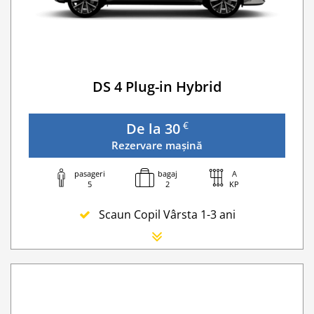
Taxa spalatorie
Go Chisinau Airport Shuttle Bus Service And Priv
Traversarea frontierei Ucrainei
Transfer Privat (sau „RMO Transfer”)
DS 4 Plug-in Hybrid
€
De la 30
Rezervare mașină
pasageri
bagaj
A
5
2
KP
Scaun Copil Vârsta 1-3 ani
Scaun Nou-nascut
Sofer Suplimentar
Buster Scaun Copil -Scaun Booster
Acoperire suplimentară (SCDW) reduceți răspund