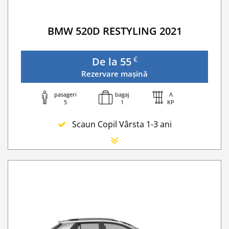
BMW 520D RESTYLING 2021
€
De la 55
Rezervare mașină
pasageri
bagaj
A
5
1
KP
Scaun Copil Vârsta 1-3 ani
Scaun Nou-nascut
Sofer Suplimentar
Buster Scaun Copil -Scaun Booster
Navigatie GPS
Lanturi de iarna
WI-FI 4G nelimitat