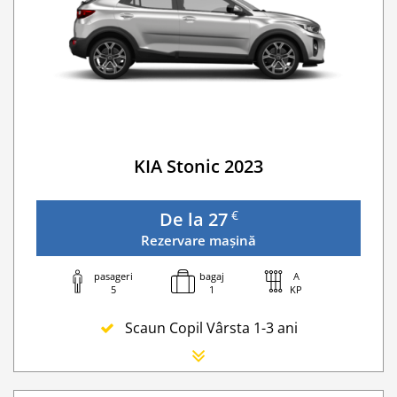
WI-FI 4G nelimitat
Serviciu premium de urgență pe drum
Traversarea frontierei Romania
Taxa spalatorie
Go Chisinau Airport Shuttle Bus Service And Priv
Traversarea frontierei Ucrainei
Transfer Privat (sau „RMO Transfer”)
KIA Stonic 2023
€
De la 27
Rezervare mașină
pasageri
bagaj
A
5
1
KP
Scaun Copil Vârsta 1-3 ani
Scaun Nou-nascut
Sofer Suplimentar