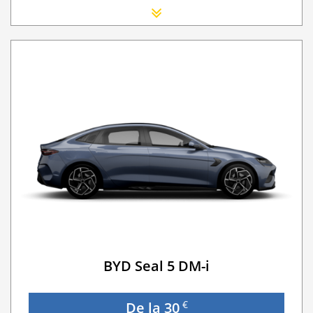
Scaun Nou-nascut
Sofer Suplimentar
Buster Scaun Copil -Scaun Booster
Navigatie GPS
WI-FI 4G nelimitat
Serviciu premium de urgență pe drum
Traversarea frontierei Romania
Taxa spalatorie
Go Chisinau Airport Shuttle Bus Service And Priv
Transfer Privat (sau „RMO Transfer”)
BYD Seal 5 DM-i
€
De la 30