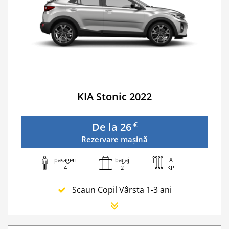
Serviciu premium de urgență pe drum
Traversarea frontierei Romania
Taxa spalatorie
Go Chisinau Airport Shuttle Bus Service And Priv
Transfer Privat (sau „RMO Transfer”)
KIA Stonic 2022
€
De la 26
Rezervare mașină
pasageri
bagaj
A
4
2
KP
Scaun Copil Vârsta 1-3 ani
Scaun Nou-nascut
Sofer Suplimentar