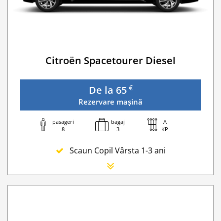
Taxa spalatorie
Go Chisinau Airport Shuttle Bus Service And Priv
Traversarea frontierei Ucrainei
Transfer Privat (sau „RMO Transfer”)
Citroën Spacetourer Diesel
€
De la 65
Rezervare mașină
pasageri
bagaj
A
8
3
KP
Scaun Copil Vârsta 1-3 ani
Scaun Nou-nascut
Sofer Suplimentar
Buster Scaun Copil -Scaun Booster
Navigatie GPS