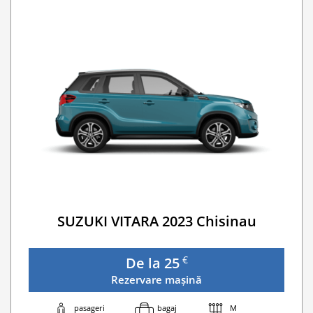
Buster Scaun Copil -Scaun Booster
Navigatie GPS
Lanturi de iarna
WI-FI 4G nelimitat
Serviciu premium de urgență pe drum
Traversarea frontierei Romania
Taxa spalatorie
Go Chisinau Airport Shuttle Bus Service And Priv
Traversarea frontierei Ucrainei
Transfer Privat (sau „RMO Transfer”)
SUZUKI VITARA 2023 Chisinau
€
De la 25
Rezervare mașină
pasageri
bagaj
M