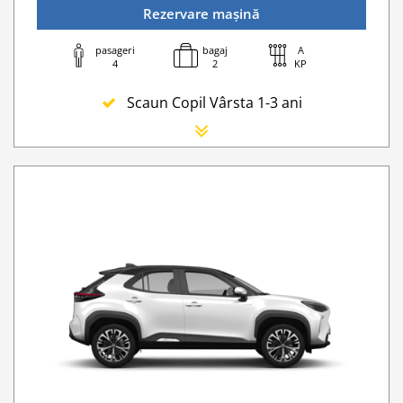
Rezervare mașină
pasageri
bagaj
A
4
2
KP
Scaun Copil Vârsta 1-3 ani
Scaun Nou-nascut
Sofer Suplimentar
Buster Scaun Copil -Scaun Booster
Navigatie GPS
WI-FI 4G nelimitat
Serviciu premium de urgență pe drum
Traversarea frontierei Romania
Taxa spalatorie
Go Chisinau Airport Shuttle Bus Service And Priv
Transfer Privat (sau „RMO Transfer”)