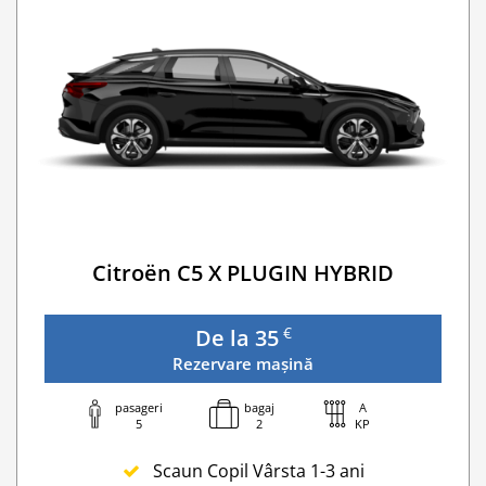
Navigatie GPS
WI-FI 4G nelimitat
Serviciu premium de urgență pe drum
Traversarea frontierei Romania
Taxa spalatorie
Go Chisinau Airport Shuttle Bus Service And Priv
Transfer Privat (sau „RMO Transfer”)
Citroën C5 X PLUGIN HYBRID
€
De la 35
Rezervare mașină
pasageri
bagaj
A
5
2
KP
Scaun Copil Vârsta 1-3 ani