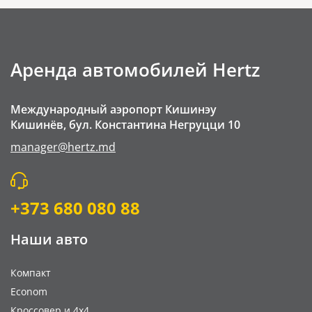
Детское кресло Buster — сиденье-бустер
GPS навигатор
Зимние цепи
Аренда автомобилей Hertz
Мобильный Wi-Fi
Аварийная служба премиум-класса на дороге
Международный аэропорт Кишинэу
Пересечение границы Румыния
Кишинёв, бул. Константина Негруцци 10
Плата за мойку автомобиля
manager@hertz.md
Go Chisinau Airport Shuttle Bus Service And Priv
Частный трансфер (RMOTransfer)
+373 680 080 88
Наши авто
Компакт
Econom
Кроссовер и 4x4