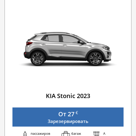
Детское кресло Buster — сиденье-бустер
Дополнительное покрытие (SCDW) сократите 
GPS навигатор
Зимние цепи
Мобильный Wi-Fi
Аварийная служба премиум-класса на дороге
Пересечение границы Румыния
Плата за мойку автомобиля
Go Chisinau Airport Shuttle Bus Service And Priv
Пересечение границы Ukraine
Частный трансфер (RMOTransfer)
KIA Stonic 2023
€
От 27
Зарезервировать
пассажиров
багаж
A