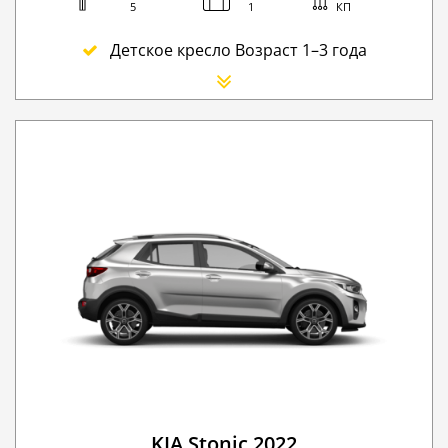
5
1
КП
Детское кресло Возраст 1–3 года
Сиденье для новорожденного
Дополнительный водитель
Детское кресло Buster — сиденье-бустер
GPS навигатор
Зимние цепи
Мобильный Wi-Fi
Аварийная служба премиум-класса на дороге
Пересечение границы Румыния
Плата за мойку автомобиля
Go Chisinau Airport Shuttle Bus Service And Priv
Пересечение границы Ukraine
Частный трансфер (RMOTransfer)
KIA Stonic 2022