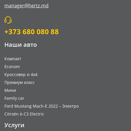
Плата за мойку автомобиля
manager@hertz.md
Go Chisinau Airport Shuttle Bus Service And Priv
Пересечение границы Ukraine
Частный трансфер (RMOTransfer)
+373 680 080 88
Наши авто
Компакт
Econom
Кроссовер и 4x4
Премиум класс
Мини
Family car
Ford Mustang Mach-E 2022 – Электро
Citroën ë-C3 Electric
Услуги