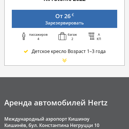
€
От 26
Зарезервировать
пассажиров
багаж
A
4
2
КП
Детское кресло Возраст 1–3 года
Сиденье для новорожденного
Дополнительный водитель
Детское кресло Buster — сиденье-бустер
GPS навигатор
Зимние цепи
Аренда автомобилей Hertz
Мобильный Wi-Fi
Аварийная служба премиум-класса на дороге
Международный аэропорт Кишинэу
Пересечение границы Румыния
Кишинёв, бул. Константина Негруцци 10