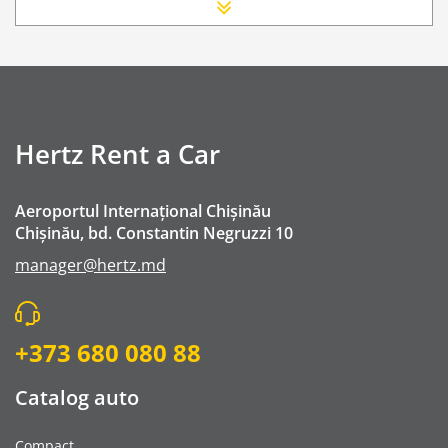
Scaun Nou-nascut
Sofer Suplimentar
Buster Scaun Copil -Scaun Booster
Navigatie GPS
Lanturi de iarna
Hertz Rent a Car
WI-FI 4G nelimitat
Traversarea frontierei Romania
Aeroportul Internațional Chișinău
Serviciu premium de urgență pe drum
Chișinău, bd. Constantin Negruzzi 10
Taxa spalatorie
manager@hertz.md
Go Chisinau Airport Shuttle Bus Service And Priv
Transfer Privat (sau „RMO Transfer”)
+373 680 080 88
Catalog auto
Compact