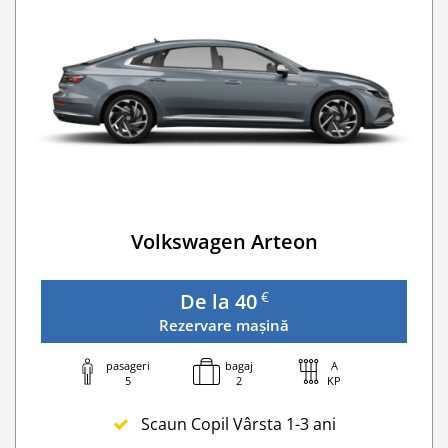
Volkswagen Arteon
€
De la 40
Rezervare mașină
pasageri
bagaj
A
5
2
KP
Scaun Copil Vârsta 1-3 ani