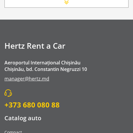
Scaun Nou-nascut
Sofer Suplimentar
Buster Scaun Copil -Scaun Booster
Navigatie GPS
WI-FI 4G nelimitat
Hertz Rent a Car
Serviciu premium de urgență pe drum
Traversarea frontierei Romania
Aeroportul Internațional Chișinău
Taxa spalatorie
Chișinău, bd. Constantin Negruzzi 10
Go Chisinau Airport Shuttle Bus Service And Priv
manager@hertz.md
Transfer Privat (sau „RMO Transfer”)
+373 680 080 88
Catalog auto
Compact