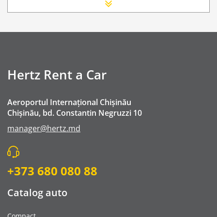
Scaun Nou-nascut
Sofer Suplimentar
Buster Scaun Copil -Scaun Booster
Navigatie GPS
WI-FI 4G nelimitat
Hertz Rent a Car
Traversarea frontierei Romania
Serviciu premium de urgență pe drum
Aeroportul Internațional Chișinău
Go Chisinau Airport Shuttle Bus Service And Priv
Chișinău, bd. Constantin Negruzzi 10
Taxa spalatorie
manager@hertz.md
Transfer Privat (sau „RMO Transfer”)
+373 680 080 88
Catalog auto
Compact