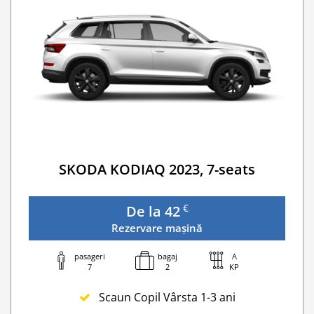
SKODA KODIAQ 2023, 7-seats
€
De la 42
Rezervare mașină
pasageri
bagaj
A
7
2
KP
Scaun Copil Vârsta 1-3 ani